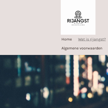
Ga
direct
naar
de
hoofdinhoud
Home
Wat is rijangst?
Algemene voorwaarden