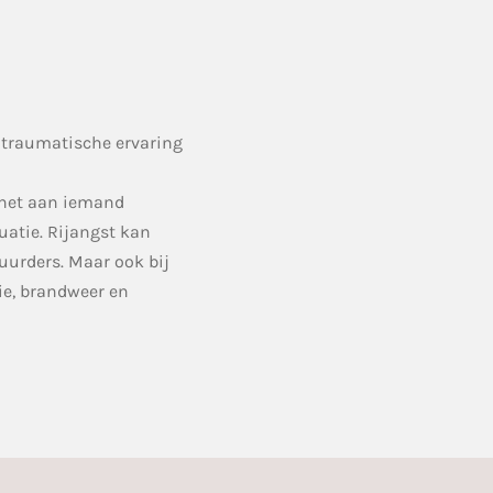
 traumatische ervaring
 het aan iemand
uatie. Rijangst kan
uurders. Maar ook bij
ie, brandweer en